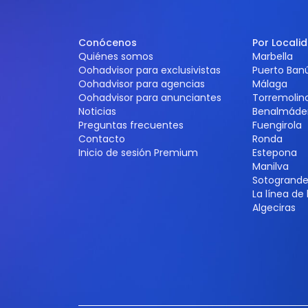
Conócenos
Por Locali
Quiénes somos
Marbella
Oohadvisor para exclusivistas
Puerto Ban
Oohadvisor para agencias
Málaga
Oohadvisor para anunciantes
Torremolin
Noticias
Benalmáde
Preguntas frecuentes
Fuengirola
Contacto
Ronda
Inicio de sesión Premium
Estepona
Manilva
Sotogrand
La línea de
Algeciras