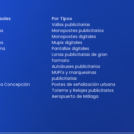
dades
Por Tipos
Vallas publicitarias
ús
Monopostes publicitarios
Monopostes digitales
os
Mupis digitales
na
Pantallas digitales
Lonas publicitarias de gran
formato
Autobuses publicitarios
MUPI's y marquesinas
e
publicitarias
 la Concepción
Postes de señalización urbana
Totems y Relojes publicitarios
Aeropuerto de Málaga