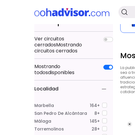
Filtrar por
Ver circuitos
cerrados
Mostrando
circuitos cerrados
Mos
Mostrando
La publ
todos
disponibles
sea a t
afluenc
tradicio
estrateg
Localidad
cotidian
Marbella
164+
San Pedro De Alcántara
8+
Málaga
145+
Torremolinos
28+