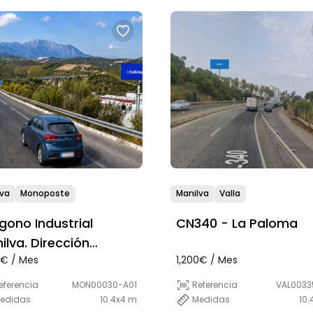
lva
Monoposte
Manilva
Valla
igono Industrial
CN340 - La Paloma
ilva. Dirección
0€ / Mes
1,200€ / Mes
epona
eferencia
MON00030-A01
Referencia
VAL0033
edidas
10.4x4 m
Medidas
10.