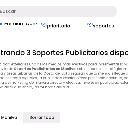
Acceso
Preferencias e
Premium Ooh!
prioritario
soportes
trando 3 Soportes Publicitarios disp
icidad exterior es uno de los medios más efectivos para incrementar la v
ravés de
Soportes Publicitarios en Manilva
, estos soportes estratégicam
ia y áreas urbanas de la Costa del Sol aseguran que tu mensaje llegue 
nales como digitales, la publicidad exterior ofrece presencia continua, ca
ia de marketing de manera directa y efectiva. Invierte en publicidad exte
a de tu audiencia, las 24 horas del día.
Manilva
Borrar todo