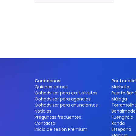
Conócenos
Por Locali
Quiénes somos
Marbella
Oohadvisor para exclusivistas
Puerto Ban
Oohadvisor para agencias
Málaga
Oohadvisor para anunciantes
Torremolin
Noticias
Benalmáde
Preguntas frecuentes
Fuengirola
Contacto
Ronda
Inicio de sesión Premium
Estepona
Manilva