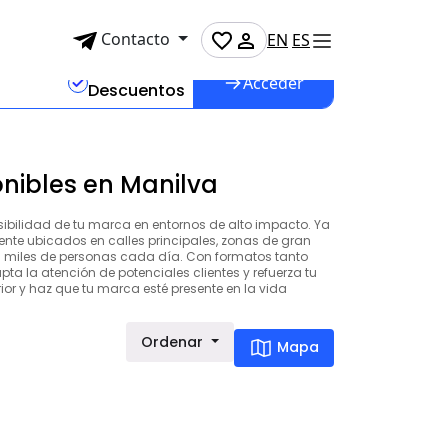
Contacto
EN
ES
n
%
Acceder
Descuentos
onibles en Manilva
isibilidad de tu marca en entornos de alto impacto. Ya
ente ubicados en calles principales, zonas de gran
a miles de personas cada día. Con formatos tanto
pta la atención de potenciales clientes y refuerza tu
rior y haz que tu marca esté presente en la vida
Ordenar
Mapa