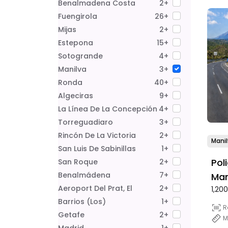
Benalmadena Costa
2+
Fuengirola
26+
Mijas
2+
Estepona
15+
Sotogrande
4+
Manilva
3+
Ronda
40+
Algeciras
9+
La Línea De La Concepción
4+
Torreguadiaro
3+
Rincón De La Victoria
2+
Mani
San Luis De Sabinillas
1+
Pol
San Roque
2+
Benalmádena
7+
Man
Aeroport Del Prat, El
2+
1,20
Est
Barrios (Los)
1+
R
Getafe
2+
M