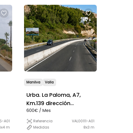
Manilva
Valla
Urba. La Paloma, A7,
Km.139 dirección
600€ / Mes
Estepona/SotograndeUr
ba
5-A01
Referencia
VAL00111-A01
4x4 m
Medidas
8x3 m