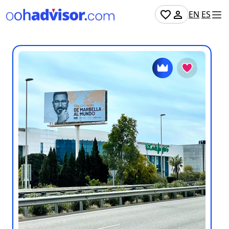
EN
ES