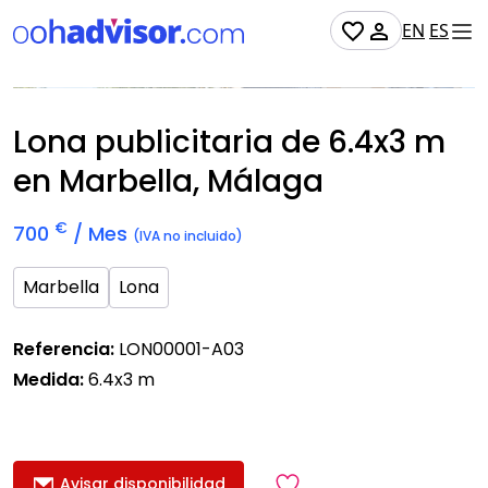
EN
ES
No Disponible
Lona publicitaria de
6.4x3 m
en Marbella, Málaga
€
700
/ Mes
(IVA no incluido)
Marbella
Lona
Referencia:
LON00001-A03
Medida:
6.4x3 m
Avisar disponibilidad