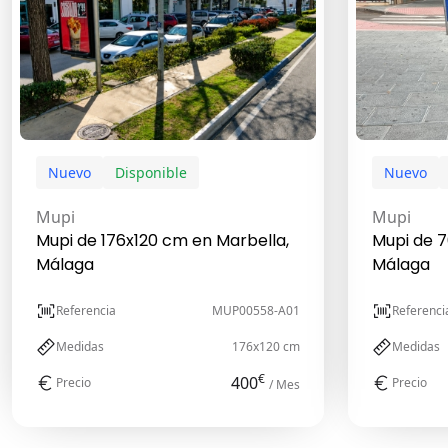
Nuevo
Disponible
Nuevo
Mupi
Mupi
Mupi de 176x120 cm en Marbella,
Mupi de 7
Málaga
Málaga
Referencia
MUP00558-A01
Referenci
Medidas
176x120 cm
Medidas
€
400
Precio
Precio
/ Mes