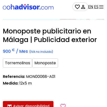
EN
ES
No Disponible
Monoposte publicitario en
Málaga | Publicidad exterior
€
900
/ Mes
(IVA no incluido)
Torremolinos
Monoposte
Referencia:
MON00068-A01
Medida:
12x5 m
Avisar disponibilidad