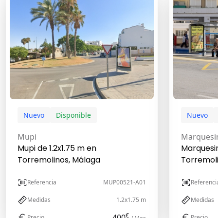
Nuevo
Disponible
Nuevo
Mupi
Marquesi
Mupi de 1.2x1.75 m en
Marquesi
Torremolinos, Málaga
Torremol
Referencia
MUP00521-A01
Referenci
Medidas
1.2x1.75 m
Medidas
€
400
Precio
Precio