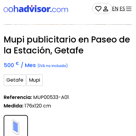
EN
ES
Disponible
Mupi publicitario en Paseo de
la Estación, Getafe
€
500
/ Mes
(IVA no incluido)
Getafe
Mupi
Referencia:
MUP00533-A01
Medida:
176x120 cm