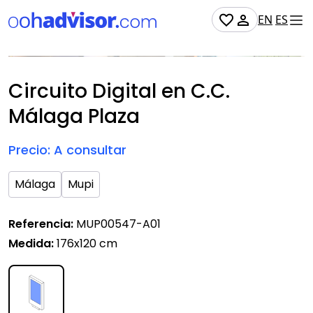
EN
ES
Soporte digital
Disponible
Circuito Digital en C.C.
Málaga Plaza
Precio: A consultar
Málaga
Mupi
Referencia:
MUP00547-A01
Medida:
176x120 cm