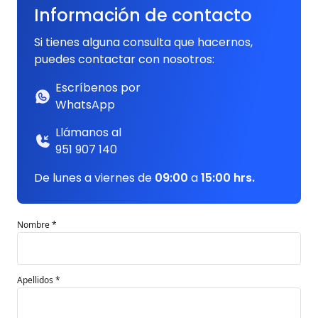
Información de contacto
Si tienes alguna consulta que hacernos,
puedes contactar con nosotros:
Escríbenos por
WhatsApp
Llámanos al
951 907 140
De lunes a viernes de
09:00
a
15:00 hrs.
Nombre *
Apellidos *