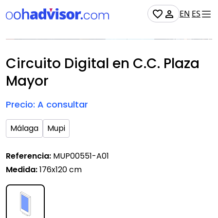
EN
ES
Soporte digital
Disponible
Circuito Digital en C.C. Plaza
Mayor
Precio: A consultar
Málaga
Mupi
Referencia:
MUP00551-A01
Medida:
176x120 cm