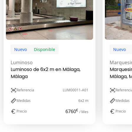
Nuevo
Disponible
Nuevo
Luminoso
Marquesi
Luminoso de 6x2 m en Málaga,
Marquesin
Málaga
Málaga, 
Referencia
LUM00011-A01
Referenci
Medidas
6x2 m
Medidas
€
6760
Precio
Precio
/ Mes