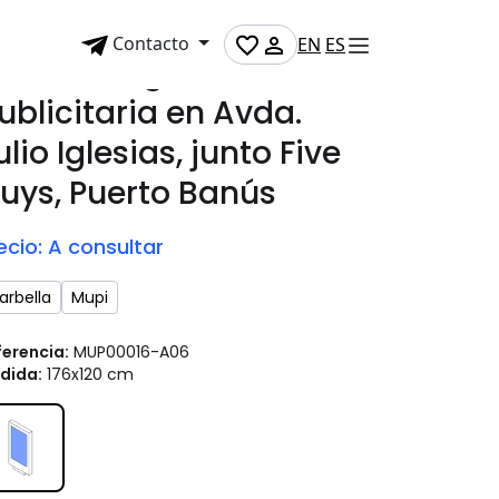
Contacto
EN
ES
antalla digital
ublicitaria en Avda.
ulio Iglesias, junto Five
uys, Puerto Banús
ecio: A consultar
arbella
Mupi
ferencia:
MUP00016-A06
dida:
176x120 cm