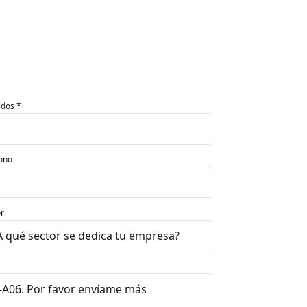
idos *
ono
r