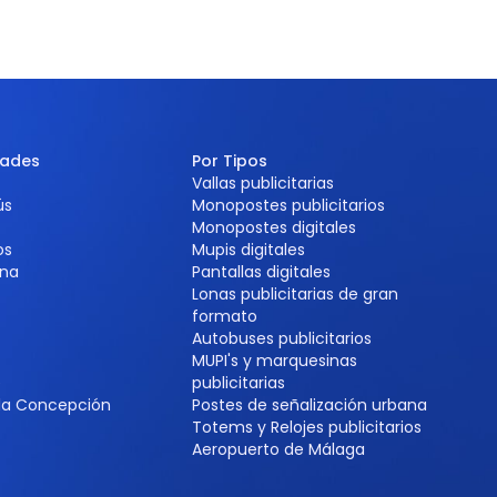
dades
Por Tipos
Vallas publicitarias
ús
Monopostes publicitarios
Monopostes digitales
os
Mupis digitales
na
Pantallas digitales
Lonas publicitarias de gran
formato
Autobuses publicitarios
MUPI's y marquesinas
e
publicitarias
 la Concepción
Postes de señalización urbana
Totems y Relojes publicitarios
Aeropuerto de Málaga