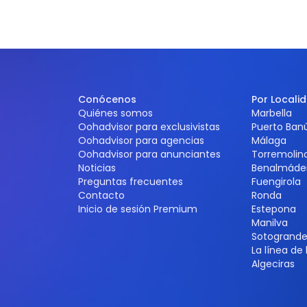
Conócenos
Por Locali
Quiénes somos
Marbella
Oohadvisor para exclusivistas
Puerto Ban
Oohadvisor para agencias
Málaga
Oohadvisor para anunciantes
Torremolin
Noticias
Benalmáde
Preguntas frecuentes
Fuengirola
Contacto
Ronda
Inicio de sesión Premium
Estepona
Manilva
Sotogrand
La línea de
Algeciras