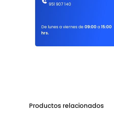
951 907 140
De lunes a viernes de
09:00
a
15:00
hrs.
Productos relacionados