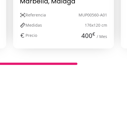
Marbella, Málaga
Referencia
MUP00560-A01
Medidas
176x120 cm
€
400
Precio
/ Mes