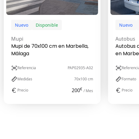
Nuevo
Disponible
Nuevo
Mupi
Autobus
Mupi de 70x100 cm en Marbella,
Autobus d
Málaga
en Marbel
Referencia
PAP02935-A02
Referenci
Medidas
70x100 cm
Formato
€
200
Precio
Precio
/ Mes