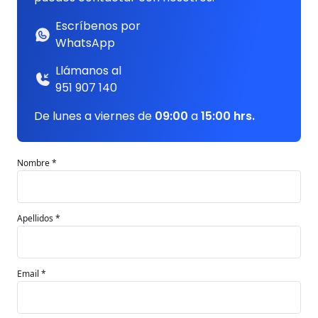
Escríbenos por
WhatsApp
Llámanos al
951 907 140
De lunes a viernes de
09:00
a
15:00 hrs.
Nombre *
Apellidos *
Email *