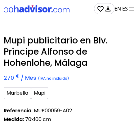
EN
ES
No Disponible
Mupi publicitario en Blv.
Príncipe Alfonso de
Hohenlohe, Málaga
€
270
/ Mes
(IVA no incluido)
Marbella
Mupi
Referencia:
MUP00059-A02
Medida:
70x100 cm