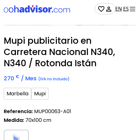
EN
ES
No Disponible
Mupi publicitario en
Carretera Nacional N340,
N340 / Rotonda Istán
€
270
/ Mes
(IVA no incluido)
Marbella
Mupi
Referencia:
MUP00063-A01
Medida:
70x100 cm