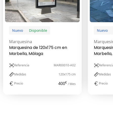
Nuevo
Disponible
Nuevo
Marquesina
Marquesi
Marquesina de 120x175 cm en
Marquesi
Marbella, Málaga
Marbella,
Referencia
MAR00010-A02
Referenci
Medidas
120x175 cm
Medidas
€
400
Precio
Precio
/ Mes