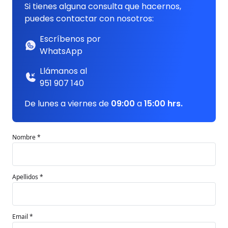
Si tienes alguna consulta que hacernos,
puedes contactar con nosotros:
Escríbenos por
WhatsApp
Llámanos al
951 907 140
De lunes a viernes de
09:00
a
15:00 hrs.
Nombre *
Apellidos *
Email *