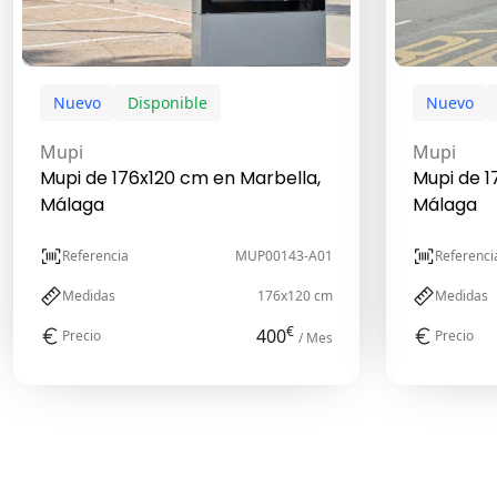
Nuevo
Disponible
Nuevo
Mupi
Mupi
Mupi de 176x120 cm en Marbella,
Mupi de 1
Málaga
Málaga
Referencia
MUP00143-A01
Referenci
Medidas
176x120 cm
Medidas
€
400
Precio
Precio
/ Mes