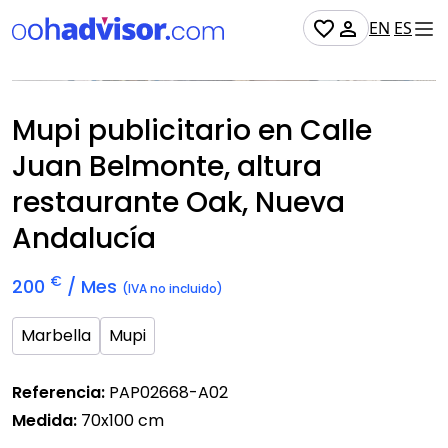
EN
ES
No Disponible
Mupi publicitario en Calle
Juan Belmonte, altura
restaurante Oak, Nueva
Andalucía
€
200
/ Mes
(IVA no incluido)
Marbella
Mupi
Referencia:
PAP02668-A02
Medida:
70x100 cm