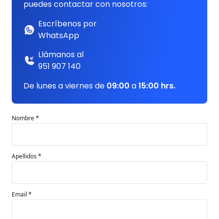
puedes contactar con nosotros:
Escríbenos por
WhatsApp
Llámanos al
951 907 140
De lunes a viernes de
09:00
a
15:00 hrs.
Nombre *
Apellidos *
Email *