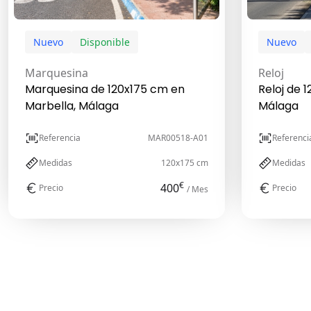
Nuevo
Disponible
Nuevo
Marquesina
Reloj
Marquesina de 120x175 cm en
Reloj de 
Marbella, Málaga
Málaga
Referencia
MAR00518-A01
Referenci
Medidas
120x175 cm
Medidas
€
400
Precio
Precio
/ Mes