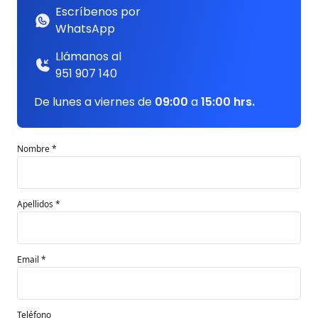
Escríbenos por
WhatsApp
Llámanos al
951 907 140
De lunes a viernes de
09:00
a
15:00 hrs.
Nombre *
Apellidos *
Email *
Teléfono