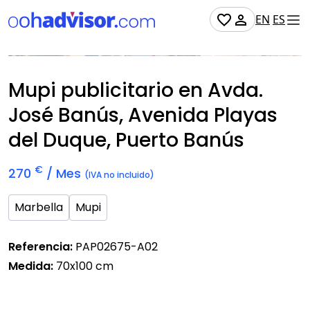
EN
ES
No Disponible
Mupi publicitario en Avda.
José Banús, Avenida Playas
del Duque, Puerto Banús
€
270
/ Mes
(IVA no incluido)
Marbella
Mupi
Referencia:
PAP02675-A02
Medida:
70x100 cm