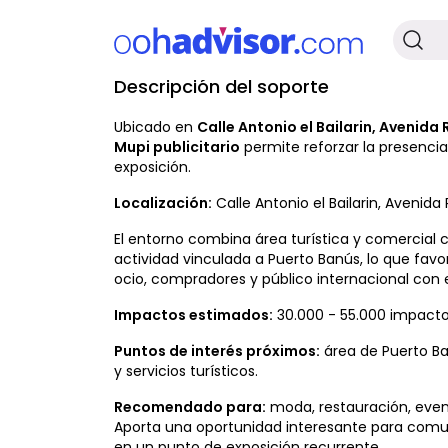
Descripción del soporte
No Disponible
Ubicado en
Calle Antonio el Bailarin, Avenida
Mupi publicitario
permite reforzar la presenci
exposición.
Localización:
Calle Antonio el Bailarin, Avenida
El entorno combina área turística y comercial co
actividad vinculada a Puerto Banús, lo que favor
ocio, compradores y público internacional con
Impactos estimados:
30.000 - 55.000 impacto
Puntos de interés próximos:
área de Puerto Ban
y servicios turísticos.
Recomendado para:
moda, restauración, evento
Aporta una oportunidad interesante para com
en un punto de exposición recurrente.