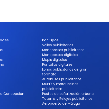
dades
Por Tipos
Vallas publicitarias
ús
Monopostes publicitarios
Monopostes digitales
os
Mupis digitales
na
Pantallas digitales
Lonas publicitarias de gran
formato
Autobuses publicitarios
MUPI's y marquesinas
e
publicitarias
 la Concepción
Postes de señalización urbana
Totems y Relojes publicitarios
Aeropuerto de Málaga