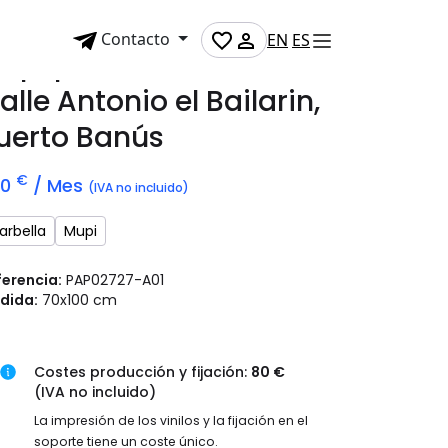
Contacto
EN
ES
upi publicitario en
alle Antonio el Bailarin,
uerto Banús
€
70
/ Mes
(IVA no incluido)
arbella
Mupi
ferencia:
PAP02727-A01
dida:
70x100 cm
Costes producción y fijación:
80 €
(IVA no incluido)
La impresión de los vinilos y la fijación en el
soporte tiene un coste único.