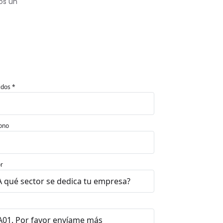
os un
idos *
ono
r