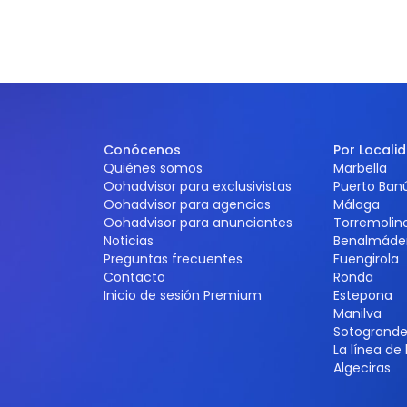
Conócenos
Por Locali
Quiénes somos
Marbella
Oohadvisor para exclusivistas
Puerto Ban
Oohadvisor para agencias
Málaga
Oohadvisor para anunciantes
Torremolin
Noticias
Benalmáde
Preguntas frecuentes
Fuengirola
Contacto
Ronda
Inicio de sesión Premium
Estepona
Manilva
Sotogrand
La línea de
Algeciras