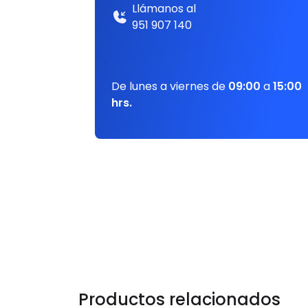
Llámanos al
951 907 140
De lunes a viernes de
09:00
a
15:00
hrs.
Productos relacionados