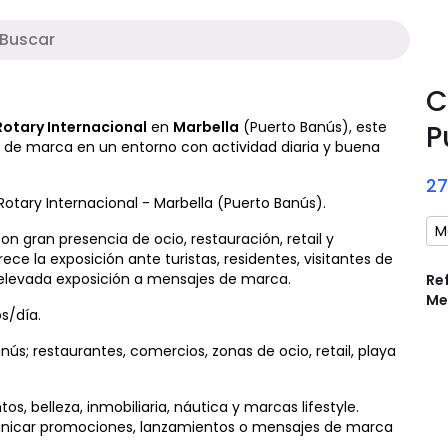
M
C
 Rotary Internacional
en
Marbella
(Puerto Banús), este
P
a de marca en un entorno con actividad diaria y buena
2
 Rotary Internacional - Marbella (Puerto Banús).
M
n gran presencia de ocio, restauración, retail y
ece la exposición ante turistas, residentes, visitantes de
 elevada exposición a mensajes de marca.
Re
Me
s/día.
ús; restaurantes, comercios, zonas de ocio, retail, playa
s, belleza, inmobiliaria, náutica y marcas lifestyle.
unicar promociones, lanzamientos o mensajes de marca