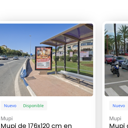
Nuevo
Disponible
Nuevo
Mupi
Mupi
Mupi de 176x120 cm en
Mupi 