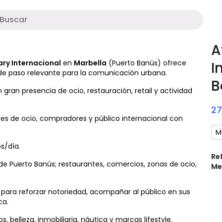
M
A
ry Internacional
en
Marbella
(Puerto Banús) ofrece
I
 de paso relevante para la comunicación urbana.
B
 gran presencia de ocio, restauración, retail y actividad
2
antes de ocio, compradores y público internacional con
M
s/día.
Re
de Puerto Banús; restaurantes, comercios, zonas de ocio,
Me
ara reforzar notoriedad, acompañar al público en sus
ca.
 belleza, inmobiliaria, náutica y marcas lifestyle.