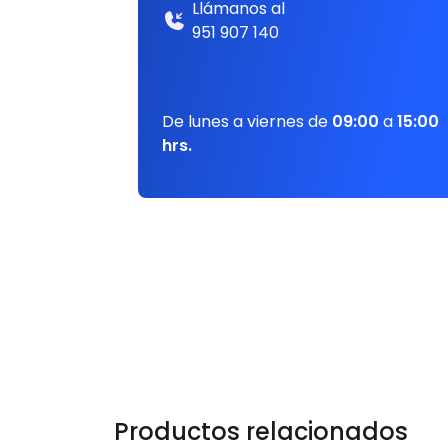
Llámanos al
951 907 140
De lunes a viernes de
09:00
a
15:00
hrs.
Productos relacionados