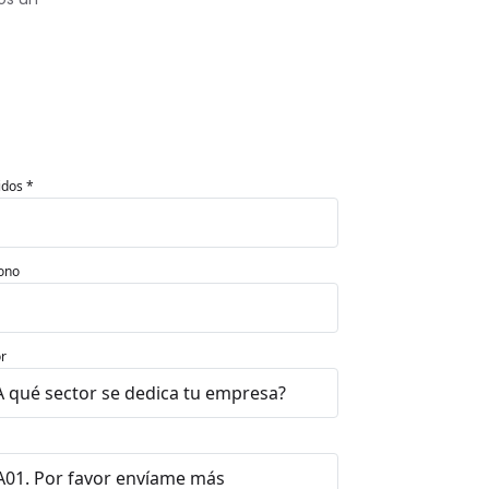
idos *
ono
r