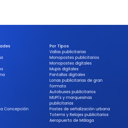
dades
Por Tipos
Vallas publicitarias
ús
Monopostes publicitarios
Monopostes digitales
os
Mupis digitales
na
Pantallas digitales
Lonas publicitarias de gran
formato
Autobuses publicitarios
MUPI's y marquesinas
e
publicitarias
 la Concepción
Postes de señalización urbana
Totems y Relojes publicitarios
Aeropuerto de Málaga