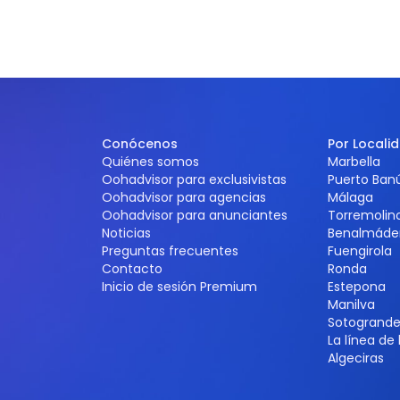
Conócenos
Por Locali
Quiénes somos
Marbella
Oohadvisor para exclusivistas
Puerto Ban
Oohadvisor para agencias
Málaga
Oohadvisor para anunciantes
Torremolin
Noticias
Benalmáde
Preguntas frecuentes
Fuengirola
Contacto
Ronda
Inicio de sesión Premium
Estepona
Manilva
Sotogrand
La línea de
Algeciras