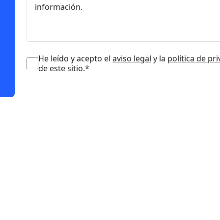
He leído y acepto el
aviso legal
y la
política de pr
de este sitio.*