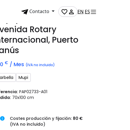
Contacto
EN
ES
upi publicitario en
venida Rotary
nternacional, Puerto
anús
€
70
/ Mes
(IVA no incluido)
arbella
Mupi
ferencia:
PAP02733-A01
dida:
70x100 cm
Costes producción y fijación:
80 €
(IVA no incluido)