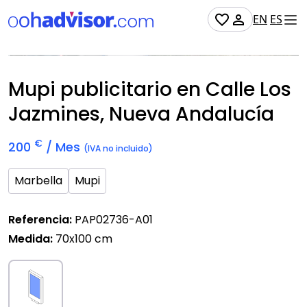
EN
ES
No Disponible
Mupi publicitario en Calle Los
Jazmines, Nueva Andalucía
€
200
/ Mes
(IVA no incluido)
Marbella
Mupi
Referencia:
PAP02736-A01
Medida:
70x100 cm