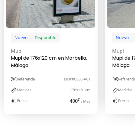
Nuevo
Disponible
Nuevo
Mupi
Mupi
Mupi de 176x120 cm en Marbella,
Mupi de 1
Málaga
Málaga
Referencia
MUP00560-A01
Referenci
Medidas
176x120 cm
Medidas
€
400
Precio
Precio
/ Mes