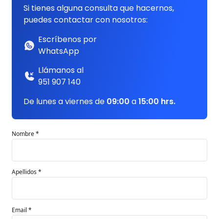
Si tienes alguna consulta que hacernos,
puedes contactar con nosotros:
Escríbenos por
WhatsApp
Llámanos al
951 907 140
De lunes a viernes de
09:00
a
15:00 hrs.
Nombre *
Apellidos *
Email *