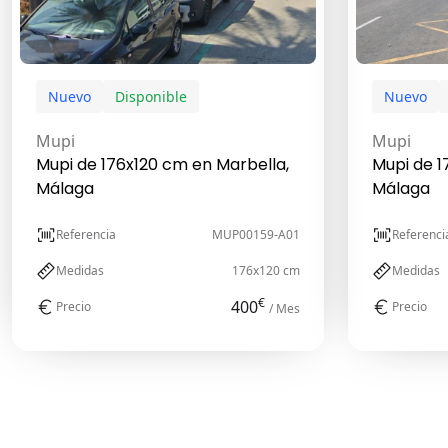
Nuevo
Disponible
Nuevo
Mupi
Mupi
Mupi de 176x120 cm en Marbella,
Mupi de 1
Málaga
Málaga
Referencia
MUP00159-A01
Referenci
Medidas
176x120 cm
Medidas
€
400
Precio
Precio
/ Mes