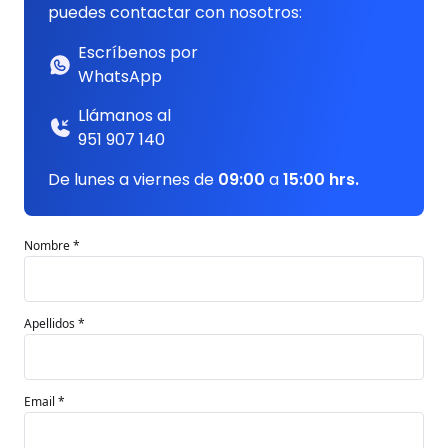
puedes contactar con nosotros:
Escríbenos por
WhatsApp
Llámanos al
951 907 140
De lunes a viernes de
09:00
a
15:00 hrs.
Nombre *
Apellidos *
Email *