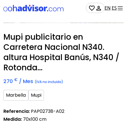
EN
ES
No Disponible
Mupi publicitario en
Carretera Nacional N340.
altura Hospital Banús, N340 /
Rotonda...
€
270
/ Mes
(IVA no incluido)
Marbella
Mupi
Referencia:
PAP02738-A02
Medida:
70x100 cm