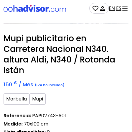
EN
ES
Soporte digital
No Disponible
Mupi publicitario en
Carretera Nacional N340.
altura Aldi, N340 / Rotonda
Istán
€
150
/ Mes
(IVA no incluido)
Marbella
Mupi
Referencia:
PAP02743-A01
Medida:
70x100 cm