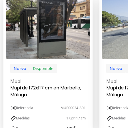
Nuevo
Disponible
Nuevo
Mupi
Mupi
Mupi de 172x117 cm en Marbella,
Mupi de 1
Málaga
Málaga
Referencia
MUP00024-A01
Referenci
Medidas
172x117 cm
Medidas
€