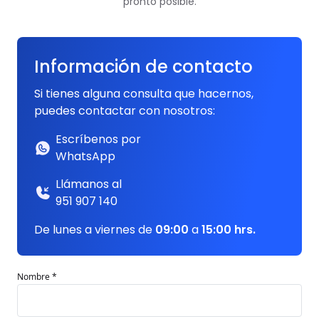
pronto posible.
Información de contacto
Si tienes alguna consulta que hacernos,
puedes contactar con nosotros:
Escríbenos por
WhatsApp
Llámanos al
951 907 140
De lunes a viernes de
09:00
a
15:00 hrs.
Nombre *