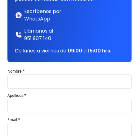
Escríbenos por
WhatsApp
Llámanos al
951 907 140
De lunes a viernes de
09:00
a
15:00 hrs.
Nombre *
Apellidos *
Email *