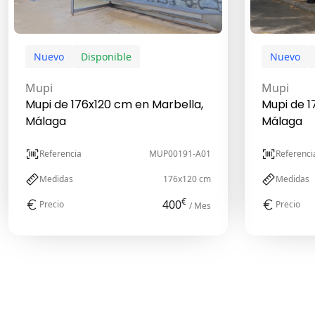
Nuevo
Disponible
Nuevo
Mupi
Mupi
Mupi de 176x120 cm en Marbella,
Mupi de 1
Málaga
Málaga
Referencia
MUP00191-A01
Referenci
Medidas
176x120 cm
Medidas
€
400
Precio
Precio
/ Mes