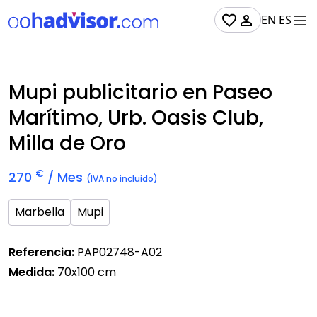
EN
ES
No Disponible
Mupi publicitario en Paseo
Marítimo, Urb. Oasis Club,
Milla de Oro
€
270
/ Mes
(IVA no incluido)
Marbella
Mupi
Referencia:
PAP02748-A02
Medida:
70x100 cm