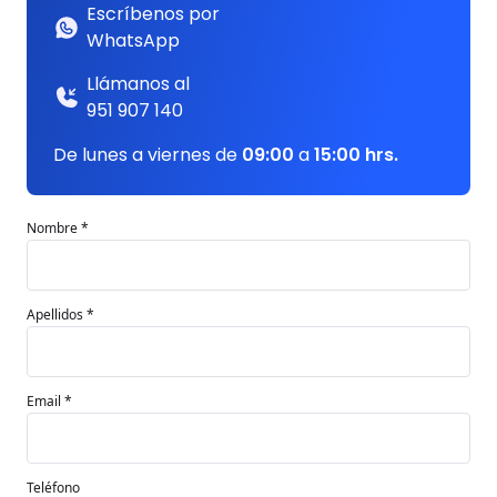
Escríbenos por
WhatsApp
Llámanos al
951 907 140
De lunes a viernes de
09:00
a
15:00 hrs.
Nombre *
Apellidos *
Email *
Teléfono