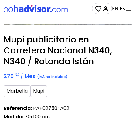
EN
ES
No Disponible
Mupi publicitario en
Carretera Nacional N340,
N340 / Rotonda Istán
€
270
/ Mes
(IVA no incluido)
Marbella
Mupi
Referencia:
PAP02750-A02
Medida:
70x100 cm