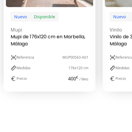
Nuevo
Disponible
Nuevo
Mupi
Vinilo
Mupi de 176x120 cm en Marbella,
Vinilo de
Málaga
Málaga
Referencia
MUP00563-A01
Referenci
Medidas
176x120 cm
Medidas
€
400
Precio
Precio
/ Mes