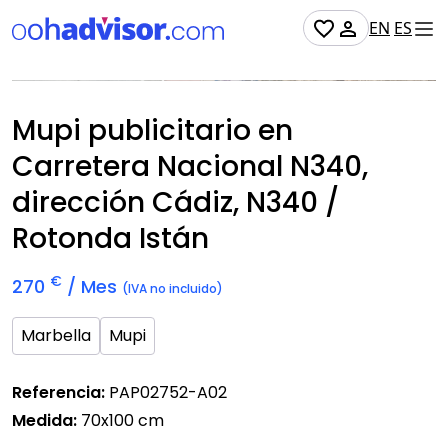
EN
ES
No Disponible
Mupi publicitario en
Carretera Nacional N340,
dirección Cádiz, N340 /
Rotonda Istán
€
270
/ Mes
(IVA no incluido)
Marbella
Mupi
Referencia:
PAP02752-A02
Medida:
70x100 cm