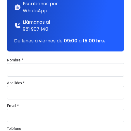
Escríbenos por
WhatsApp
Llámanos al
951 907 140
De lunes a viernes de
09:00
a
15:00 hrs.
Nombre *
Apellidos *
Email *
Teléfono