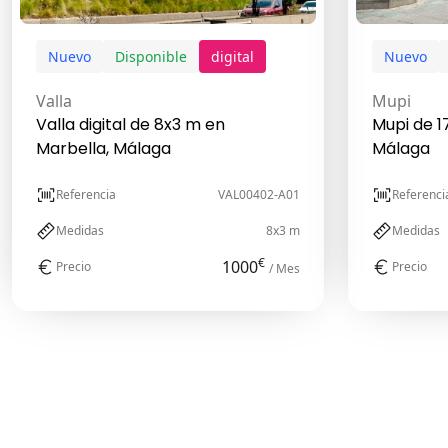
Nuevo
Disponible
digital
Nuevo
Valla
Mupi
Valla digital de 8x3 m en
Mupi de 1
Marbella, Málaga
Málaga
Referencia
VAL00402-A01
Referenci
Medidas
8x3 m
Medidas
€
1000
Precio
Precio
/ Mes