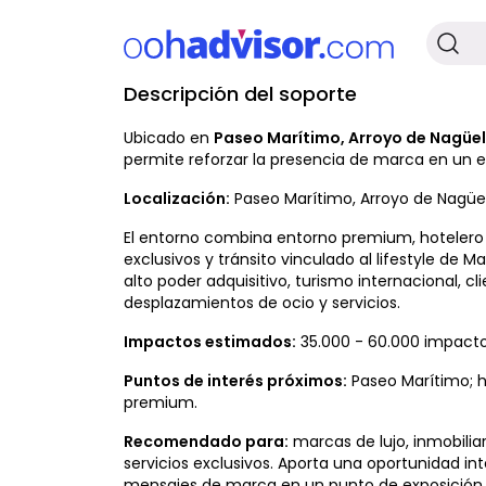
Descripción del soporte
No Disponible
Ubicado en
Paseo Marítimo, Arroyo de Nagüe
permite reforzar la presencia de marca en un e
Localización:
Paseo Marítimo, Arroyo de Nagüele
El entorno combina entorno premium, hotelero y
exclusivos y tránsito vinculado al lifestyle de M
alto poder adquisitivo, turismo internacional, 
desplazamientos de ocio y servicios.
Impactos estimados:
35.000 - 60.000 impacto
Puntos de interés próximos:
Paseo Marítimo; ho
premium.
Recomendado para:
marcas de lujo, inmobilia
servicios exclusivos. Aporta una oportunidad 
mensajes de marca en un punto de exposición 