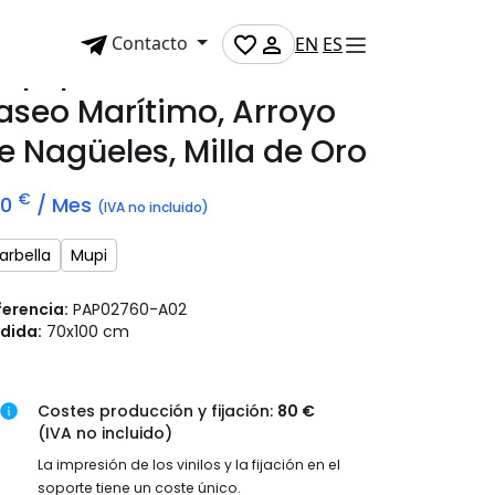
Contacto
EN
ES
upi publicitario en
aseo Marítimo, Arroyo
e Nagüeles, Milla de Oro
€
70
/ Mes
(IVA no incluido)
arbella
Mupi
ferencia:
PAP02760-A02
dida:
70x100 cm
Costes producción y fijación:
80 €
(IVA no incluido)
La impresión de los vinilos y la fijación en el
soporte tiene un coste único.