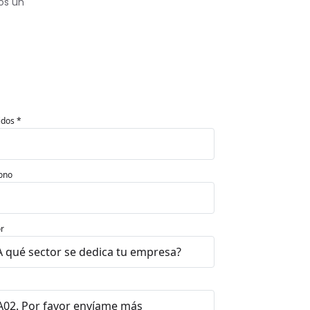
os un
idos *
ono
r