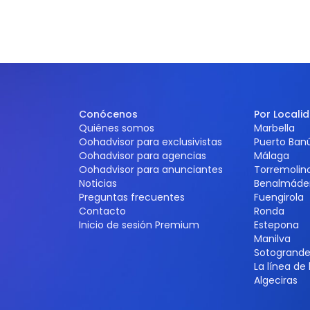
Conócenos
Por Locali
Quiénes somos
Marbella
Oohadvisor para exclusivistas
Puerto Ban
Oohadvisor para agencias
Málaga
Oohadvisor para anunciantes
Torremolin
Noticias
Benalmáde
Preguntas frecuentes
Fuengirola
Contacto
Ronda
Inicio de sesión Premium
Estepona
Manilva
Sotogrand
La línea de
Algeciras