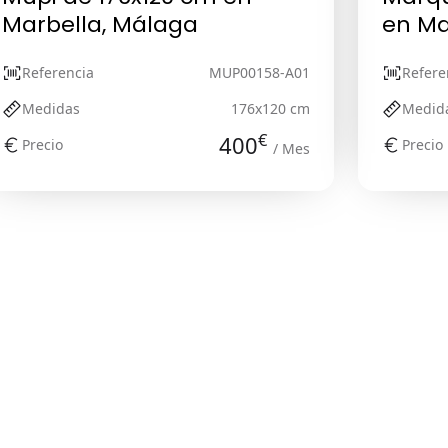
Marbella, Málaga
en Ma
Referencia
MUP00158-A01
Refere
Medidas
176x120 cm
Medid
€
400
Precio
Precio
/ Mes