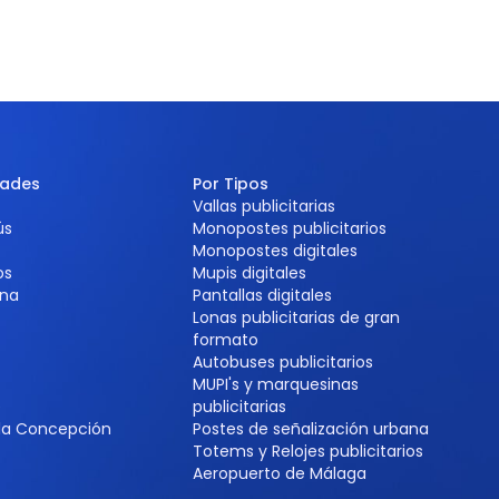
dades
Por Tipos
Vallas publicitarias
ús
Monopostes publicitarios
Monopostes digitales
os
Mupis digitales
na
Pantallas digitales
Lonas publicitarias de gran
formato
Autobuses publicitarios
MUPI's y marquesinas
e
publicitarias
 la Concepción
Postes de señalización urbana
Totems y Relojes publicitarios
Aeropuerto de Málaga