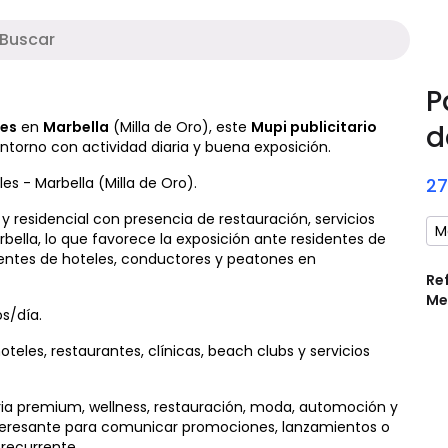
M
P
les
en
Marbella
(Milla de Oro), este
Mupi publicitario
d
ntorno con actividad diaria y buena exposición.
s - Marbella (Milla de Oro).
2
 residencial con presencia de restauración, servicios
M
arbella, lo que favorece la exposición ante residentes de
clientes de hoteles, conductores y peatones en
Re
Me
s/día.
teles, restaurantes, clínicas, beach clubs y servicios
ria premium, wellness, restauración, moda, automoción y
interesante para comunicar promociones, lanzamientos o
recurrente.