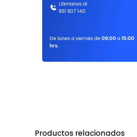
Llámanos al
951 907 140
De lunes a viernes de
09:00
a
15:00
hrs.
Productos relacionados