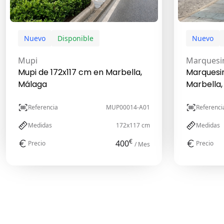
Nuevo
Disponible
Nuevo
Mupi
Marquesi
Mupi de 172x117 cm en Marbella,
Marquesi
Málaga
Marbella,
Referencia
MUP00014-A01
Referenci
Medidas
172x117 cm
Medidas
€
400
Precio
Precio
/ Mes