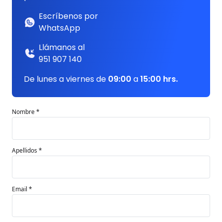
Escríbenos por
WhatsApp
Llámanos al
951 907 140
De lunes a viernes de
09:00
a
15:00 hrs.
Nombre *
Apellidos *
Email *