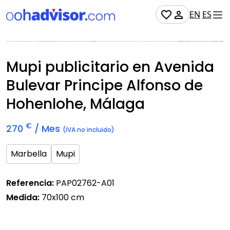
EN
ES
No Disponible
Mupi publicitario en Avenida
Bulevar Principe Alfonso de
Hohenlohe, Málaga
€
270
/ Mes
(IVA no incluido)
Marbella
Mupi
Referencia:
PAP02762-A01
Medida:
70x100 cm