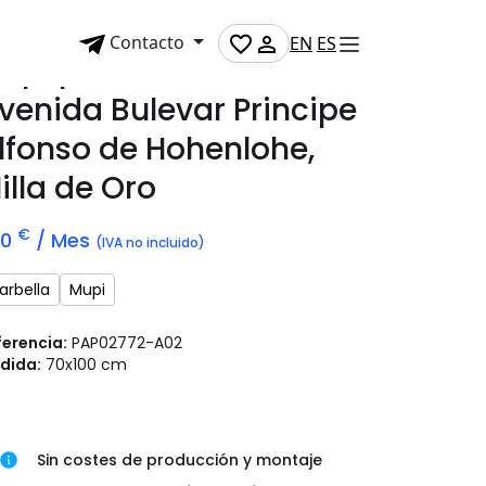
Contacto
EN
ES
upi publicitario en
venida Bulevar Principe
lfonso de Hohenlohe,
illa de Oro
€
70
/ Mes
(IVA no incluido)
arbella
Mupi
ferencia:
PAP02772-A02
dida:
70x100 cm
Sin costes de producción y montaje