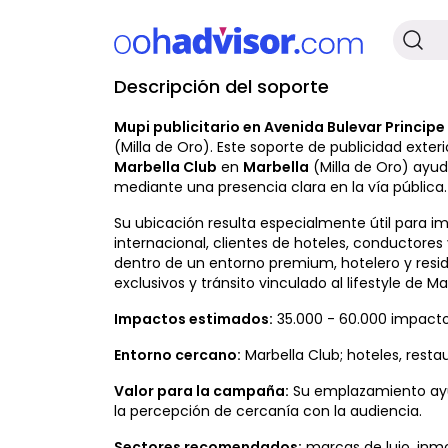
Descripción del soporte
No Disponible
Mupi publicitario en Avenida Bulevar Princip
(Milla de Oro). Este soporte de publicidad exter
Marbella Club
en
Marbella
(Milla de Oro) ayud
mediante una presencia clara en la vía pública.
Su ubicación resulta especialmente útil para im
internacional, clientes de hoteles, conductores
dentro de un entorno premium, hotelero y resid
exclusivos y tránsito vinculado al lifestyle de Ma
Impactos estimados:
35.000 - 60.000 impacto
Entorno cercano:
Marbella Club; hoteles, resta
Valor para la campaña:
Su emplazamiento ayud
la percepción de cercanía con la audiencia.
Sectores recomendados:
marcas de lujo, inmo