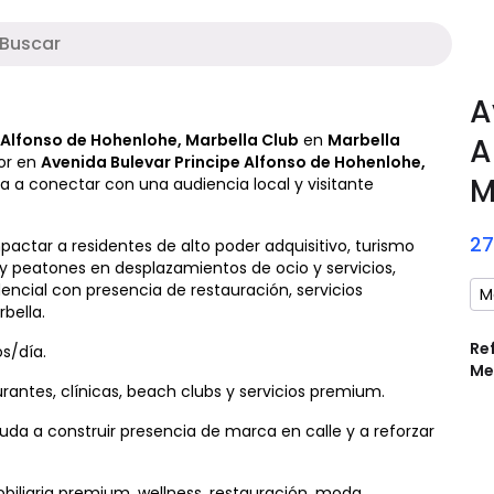
Soporte digital
M
A
e Alfonso de Hohenlohe, Marbella Club
en
Marbella
A
ior en
Avenida Bulevar Principe Alfonso de Hohenlohe,
M
a a conectar con una audiencia local y visitante
2
pactar a residentes de alto poder adquisitivo, turismo
 y peatones en desplazamientos de ocio y servicios,
encial con presencia de restauración, servicios
M
rbella.
Re
s/día.
Me
urantes, clínicas, beach clubs y servicios premium.
a a construir presencia de marca en calle y a reforzar
biliaria premium, wellness, restauración, moda,