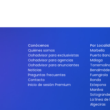
Conócenos
Por Locali
Quiénes somos
Marbella
Oohadvisor para exclusivistas
Puerto Ban
Oohadvisor para agencias
Málaga
Oohadvisor para anunciantes
Torremolin
Noticias
Benalmáde
Preguntas frecuentes
Fuengirola
Contacto
Ronda
Inicio de sesión Premium
Estepona
Manilva
Sotogrand
La línea de
Algeciras