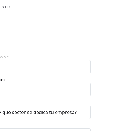
os un
idos *
ono
r