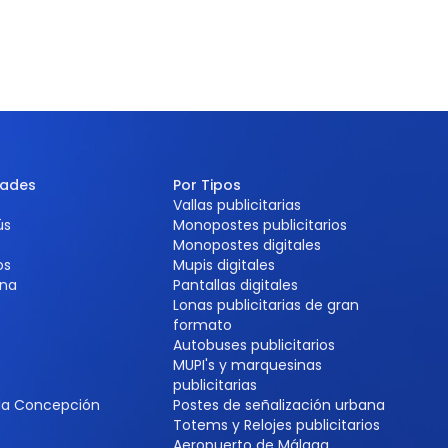
dades
Por Tipos
Vallas publicitarias
ús
Monopostes publicitarios
Monopostes digitales
os
Mupis digitales
na
Pantallas digitales
Lonas publicitarias de gran
formato
Autobuses publicitarios
MUPI's y marquesinas
e
publicitarias
 la Concepción
Postes de señalización urbana
Totems y Relojes publicitarios
Aeropuerto de Málaga