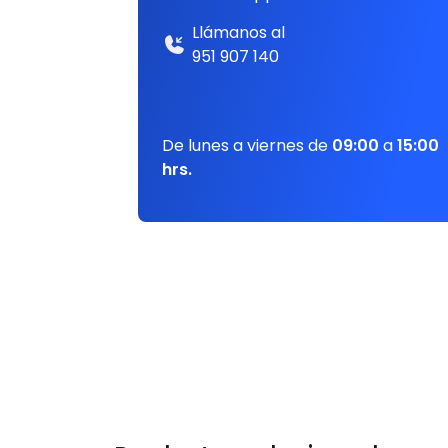
Llámanos al
951 907 140
De lunes a viernes de
09:00
a
15:00
hrs.