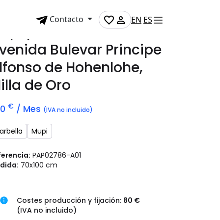
Contacto
EN
ES
upi publicitario en
venida Bulevar Principe
lfonso de Hohenlohe,
illa de Oro
€
70
/ Mes
(IVA no incluido)
arbella
Mupi
ferencia:
PAP02786-A01
dida:
70x100 cm
Costes producción y fijación:
80 €
(IVA no incluido)