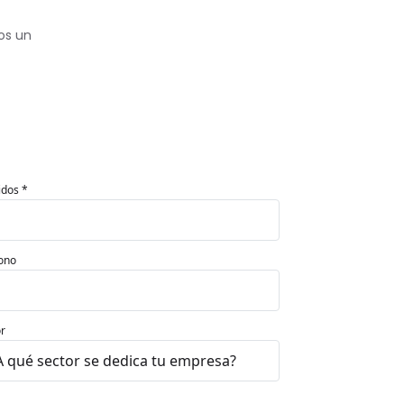
os un
idos *
ono
r