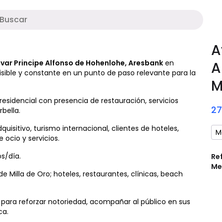
M
A
var Principe Alfonso de Hohenlohe, Aresbank
en
A
isible y constante en un punto de paso relevante para la
M
esidencial con presencia de restauración, servicios
2
rbella.
uisitivo, turismo internacional, clientes de hoteles,
M
ocio y servicios.
s/día.
Re
Me
e Milla de Oro; hoteles, restaurantes, clínicas, beach
ara reforzar notoriedad, acompañar al público en sus
ca.