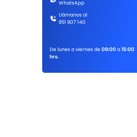
WhatsApp
Llámanos al
951 907 140
De lunes a viernes de
09:00
a
15:00
hrs.