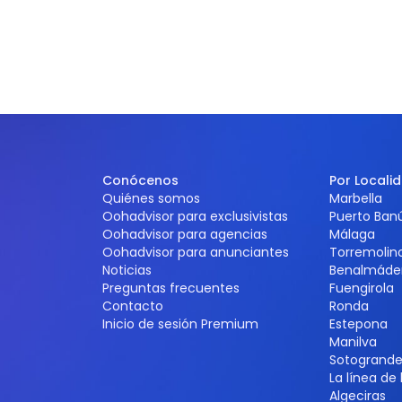
Conócenos
Por Locali
Quiénes somos
Marbella
Oohadvisor para exclusivistas
Puerto Ban
Oohadvisor para agencias
Málaga
Oohadvisor para anunciantes
Torremolin
Noticias
Benalmáde
Preguntas frecuentes
Fuengirola
Contacto
Ronda
Inicio de sesión Premium
Estepona
Manilva
Sotogrand
La línea de
Algeciras