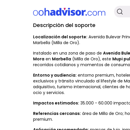
Descripción del soporte
No Disponible
Localización del soporte:
Avenida Bulevar Prin
Marbella (Milla de Oro).
Instalado en una zona de paso de
Avenida Bule
Mora
en
Marbella
(Milla de Oro), este
Mupi pub
recorridos cotidianos y momentos de consumo
Entorno y audiencia:
entorno premium, hotelero
exclusivos y tránsito vinculado al lifestyle de M
adquisitivo, turismo internacional, clientes d
ocio y servicios.
Impactos estimados:
35.000 - 60.000 impacto
Referencias cercanas:
área de Milla de Oro; ho
premium.
Aplicación recomendada:
marcas de lujo, inm