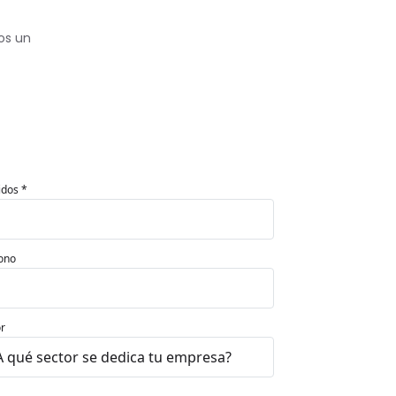
os un
idos *
ono
r