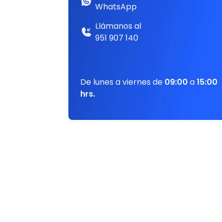
WhatsApp
Llámanos al
951 907 140
De lunes a viernes de
09:00
a
15:00
hrs.