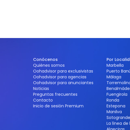
Conócenos
Por Locali
Quiénes somos
Marbella
Oohadvisor para exclusivistas
Puerto Ban
Oohadvisor para agencias
Málaga
Oohadvisor para anunciantes
Torremolin
Noticias
Benalmáde
Preguntas frecuentes
Fuengirola
Contacto
Ronda
Inicio de sesión Premium
Estepona
Manilva
Sotogrand
La línea de
Algeciras