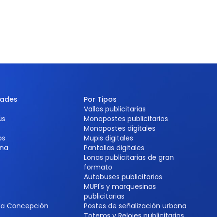
dades
Por Tipos
Vallas publicitarias
ús
Monopostes publicitarios
Monopostes digitales
os
Mupis digitales
na
Pantallas digitales
Lonas publicitarias de gran
formato
Autobuses publicitarios
MUPI's y marquesinas
e
publicitarias
 la Concepción
Postes de señalización urbana
Totems y Relojes publicitarios