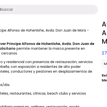
M
A
cipe Alfonso de Hohenlohe, Avda. Don Juan de Mora -
A
M
var Principe Alfonso de Hohenlohe, Avda. Don Juan de
licitario
permite mantener la marca presente en
2
 cercanos.
 y residencial con presencia de restauración, servicios
M
arbella; con exposición a residentes de alto poder
e hoteles, conductores y peatones en desplazamientos de
Re
Me
s/día.
teles, restaurantes, clínicas, beach clubs y servicios
obiliaria premium, wellness, restauración, moda,