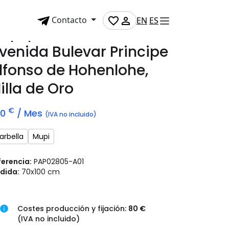
Contacto
EN
ES
upi publicitario en
venida Bulevar Principe
lfonso de Hohenlohe,
illa de Oro
€
70
/ Mes
(IVA no incluido)
arbella
Mupi
ferencia:
PAP02805-A01
dida:
70x100 cm
Costes producción y fijación:
80 €
(IVA no incluido)