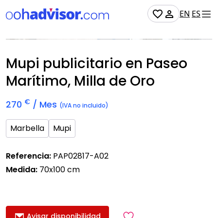
EN
ES
No Disponible
Mupi publicitario en Paseo
Marítimo, Milla de Oro
€
270
/ Mes
(IVA no incluido)
Marbella
Mupi
Referencia:
PAP02817-A02
Medida:
70x100 cm
Avisar disponibilidad