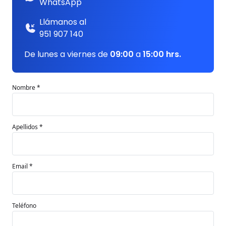
WhatsApp
Llámanos al
951 907 140
De lunes a viernes de
09:00
a
15:00 hrs.
Nombre *
Apellidos *
Email *
Teléfono