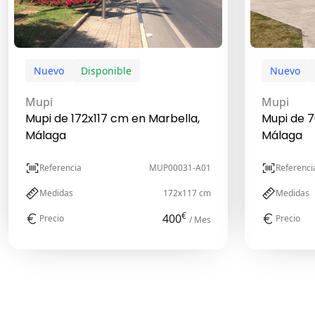
Nuevo
Disponible
Nuevo
Mupi
Mupi
Mupi de 172x117 cm en Marbella,
Mupi de 7
Málaga
Málaga
Referencia
MUP00031-A01
Referenci
Medidas
172x117 cm
Medidas
€
400
Precio
Precio
/ Mes