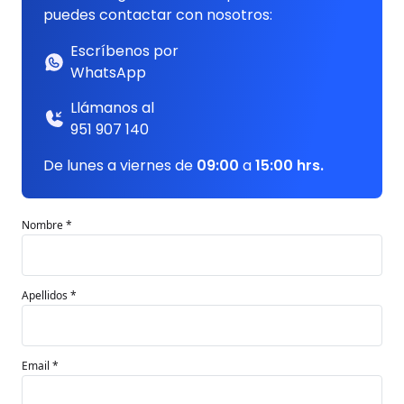
puedes contactar con nosotros:
Escríbenos por
WhatsApp
Llámanos al
951 907 140
De lunes a viernes de
09:00
a
15:00 hrs.
Nombre *
Apellidos *
Email *