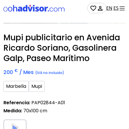
EN
ES
No Disponible
Mupi publicitario en Avenida
Ricardo Soriano, Gasolinera
Galp, Paseo Marítimo
€
200
/ Mes
(IVA no incluido)
Marbella
Mupi
Referencia:
PAP02844-A01
Medida:
70x100 cm