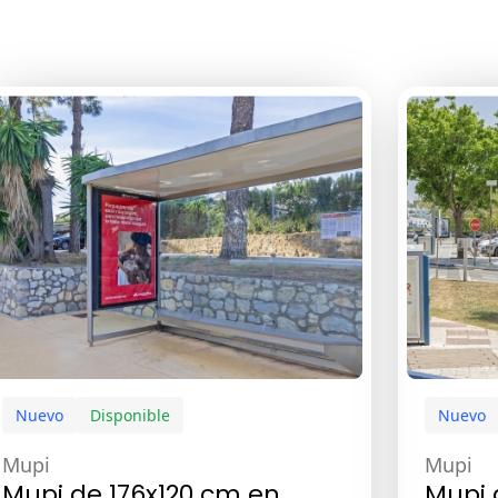
Nuevo
Disponible
Nuevo
Mupi
Mupi
Mupi de 176x120 cm en
Mupi 