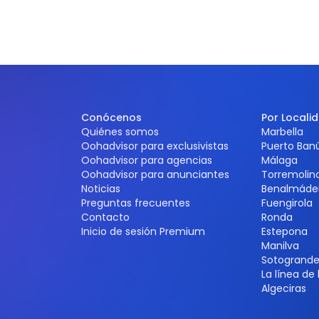
Conócenos
Por Locali
Quiénes somos
Marbella
Oohadvisor para exclusivistas
Puerto Ban
Oohadvisor para agencias
Málaga
Oohadvisor para anunciantes
Torremolin
Noticias
Benalmáde
Preguntas frecuentes
Fuengirola
Contacto
Ronda
Inicio de sesión Premium
Estepona
Manilva
Sotogrand
La línea de
Algeciras