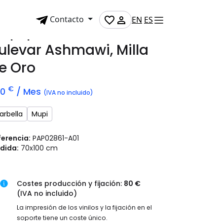
Contacto
EN
ES
upi publicitario en
ulevar Ashmawi, Milla
e Oro
€
70
/ Mes
(IVA no incluido)
arbella
Mupi
ferencia:
PAP02861-A01
dida:
70x100 cm
Costes producción y fijación:
80 €
(IVA no incluido)
La impresión de los vinilos y la fijación en el
soporte tiene un coste único.