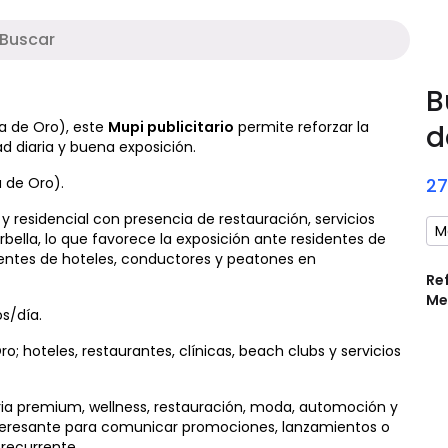
M
B
la de Oro), este
Mupi publicitario
permite reforzar la
d
 diaria y buena exposición.
 de Oro).
2
 residencial con presencia de restauración, servicios
M
arbella, lo que favorece la exposición ante residentes de
clientes de hoteles, conductores y peatones en
Re
Me
s/día.
ro; hoteles, restaurantes, clínicas, beach clubs y servicios
ria premium, wellness, restauración, moda, automoción y
interesante para comunicar promociones, lanzamientos o
recurrente.