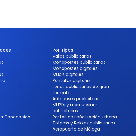
dades
Por Tipos
Vallas publicitarias
ús
Monopostes publicitarios
Monopostes digitales
os
Mupis digitales
na
Pantallas digitales
Lonas publicitarias de gran
formato
Autobuses publicitarios
MUPI's y marquesinas
e
publicitarias
 la Concepción
Postes de señalización urbana
Totems y Relojes publicitarios
Aeropuerto de Málaga