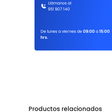
Llámanos al
951 907 140
De lunes a viernes de
09:00
a
15:00
hrs.
Productos relacionados