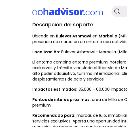
Descripción del soporte
No Disponible
Ubicado en
Bulevar Ashmawi
en
Marbella
(Mil
presencia de marca en un entorno con actividad
Localización:
Bulevar Ashmawi - Marbella (Milla
El entorno combina entorno premium, hotelero y
exclusivos y tránsito vinculado al lifestyle de M
alto poder adquisitivo, turismo internacional, 
desplazamientos de ocio y servicios.
Impactos estimados:
35.000 - 60.000 impacto
Puntos de interés próximos:
área de Milla de O
premium.
Recomendado para:
marcas de lujo, inmobilia
servicios exclusivos. Aporta una oportunidad 
mensajes de marca en un punto de exposición 