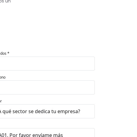
os un
idos *
ono
r