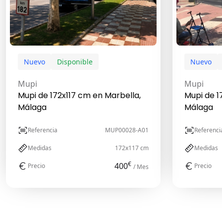
Nuevo
Disponible
Nuevo
Mupi
Mupi
Mupi de 172x117 cm en Marbella,
Mupi de 1
Málaga
Málaga
Referencia
MUP00028-A01
Referenci
Medidas
172x117 cm
Medidas
€
400
Precio
Precio
/ Mes