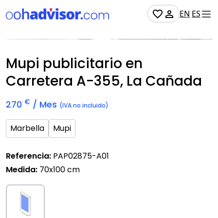
EN
ES
No Disponible
Mupi publicitario en
Carretera A-355, La Cañada
€
270
/ Mes
(IVA no incluido)
Marbella
Mupi
Referencia:
PAP02875-A01
Medida:
70x100 cm