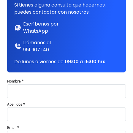
Si tienes alguna consulta que hacernos,
puedes contactar con nosotros:
Escríbenos por
WhatsApp
Llámanos al
951 907 140
De lunes a viernes de
09:00
a
15:00 hrs.
Nombre *
Apellidos *
Email *