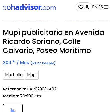
EN
ES
Disponible
Mupi publicitario en Avenida
Ricardo Soriano, Calle
Calvario, Paseo Marítimo
€
200
/ Mes
(IVA no incluido)
Marbella
Mupi
Referencia:
PAP02903-A02
Medida:
70x100 cm