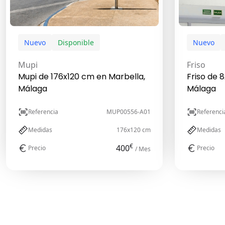
Nuevo
Disponible
Nuevo
Mupi
Friso
Mupi de 176x120 cm en Marbella,
Friso de 
Málaga
Málaga
Referencia
MUP00556-A01
Referenci
Medidas
176x120 cm
Medidas
€
400
Precio
Precio
/ Mes