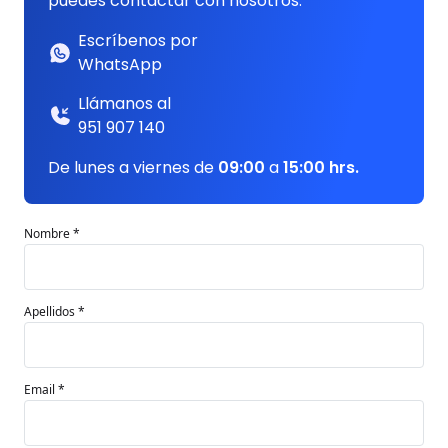
puedes contactar con nosotros:
Escríbenos por
WhatsApp
Llámanos al
951 907 140
De lunes a viernes de
09:00
a
15:00 hrs.
Nombre *
Apellidos *
Email *