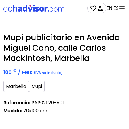
EN
ES
No Disponible
Mupi publicitario en Avenida
Miguel Cano, calle Carlos
Mackintosh, Marbella
€
180
/ Mes
(IVA no incluido)
Marbella
Mupi
Referencia:
PAP02920-A01
Medida:
70x100 cm