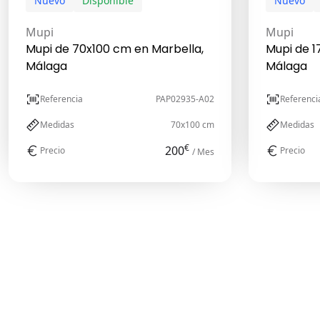
Nuevo
Disponible
Nuevo
Mupi
Mupi
Mupi de 70x100 cm en Marbella,
Mupi de 1
Málaga
Málaga
Referencia
PAP02935-A02
Referenci
Medidas
70x100 cm
Medidas
€
200
Precio
Precio
/ Mes