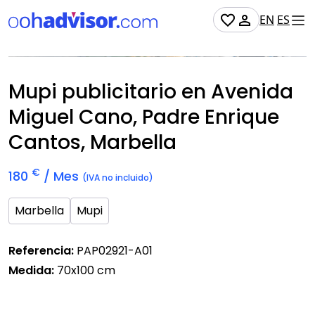
EN
ES
No Disponible
Mupi publicitario en Avenida
Miguel Cano, Padre Enrique
Cantos, Marbella
€
180
/ Mes
(IVA no incluido)
Marbella
Mupi
Referencia:
PAP02921-A01
Medida:
70x100 cm