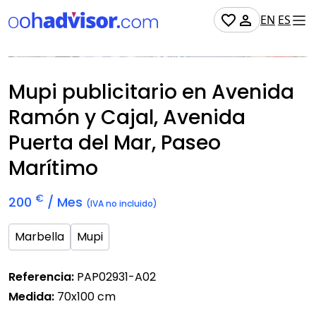
EN
ES
Disponible
Mupi publicitario en Avenida
Ramón y Cajal, Avenida
Puerta del Mar, Paseo
Marítimo
€
200
/ Mes
(IVA no incluido)
Marbella
Mupi
Referencia:
PAP02931-A02
Medida:
70x100 cm