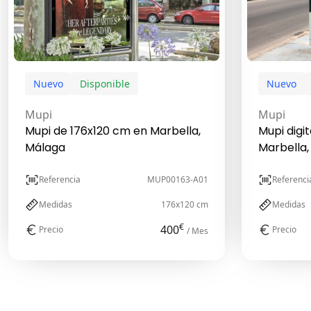
Nuevo
Disponible
Nuevo
Mupi
Mupi
Mupi de 176x120 cm en Marbella,
Mupi digi
Málaga
Marbella,
Referencia
MUP00163-A01
Referenci
Medidas
176x120 cm
Medidas
€
400
Precio
Precio
/ Mes