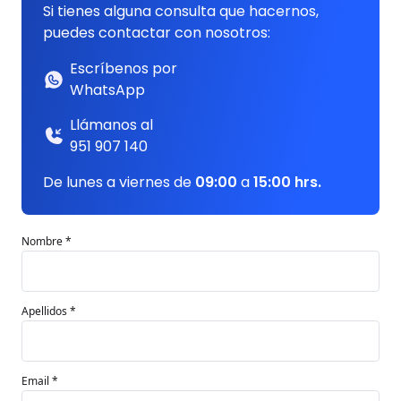
Si tienes alguna consulta que hacernos,
puedes contactar con nosotros:
Escríbenos por
WhatsApp
Llámanos al
951 907 140
De lunes a viernes de
09:00
a
15:00 hrs.
Nombre *
Apellidos *
Email *