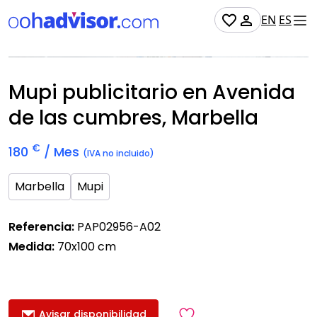
EN
ES
No Disponible
Mupi publicitario en Avenida
de las cumbres, Marbella
€
180
/ Mes
(IVA no incluido)
Marbella
Mupi
Referencia:
PAP02956-A02
Medida:
70x100 cm
Avisar disponibilidad