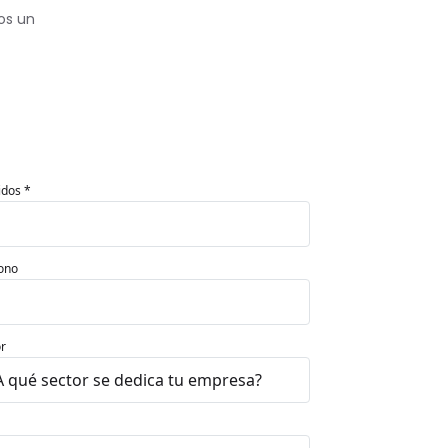
os un
idos *
ono
r