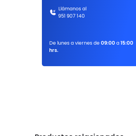
Llámanos al
951 907 140
De lunes a viernes de
09:00
a
15:00
hrs.