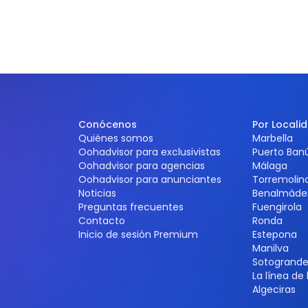
Conócenos
Por Locali
Quiénes somos
Marbella
Oohadvisor para exclusivistas
Puerto Ban
Oohadvisor para agencias
Málaga
Oohadvisor para anunciantes
Torremolin
Noticias
Benalmáde
Preguntas frecuentes
Fuengirola
Contacto
Ronda
Inicio de sesión Premium
Estepona
Manilva
Sotogrand
La línea de
Algeciras