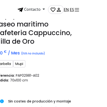
Contacto
EN
ES
upi publicitario en
aseo maritimo
afeteria Cappuccino,
illa de Oro
€
70
/ Mes
(IVA no incluido)
arbella
Mupi
ferencia:
PAP02981-A02
dida:
70x100 cm
Sin costes de producción y montaje