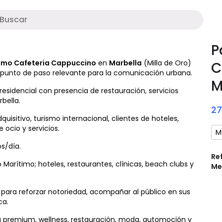
Soporte digital
M
P
imo Cafeteria Cappuccino
en
Marbella
(Milla de Oro)
C
n punto de paso relevante para la comunicación urbana.
M
esidencial con presencia de restauración, servicios
rbella.
2
uisitivo, turismo internacional, clientes de hoteles,
ocio y servicios.
M
s/día.
Re
Marítimo; hoteles, restaurantes, clínicas, beach clubs y
Me
ara reforzar notoriedad, acompañar al público en sus
ca.
ia premium, wellness, restauración, moda, automoción y