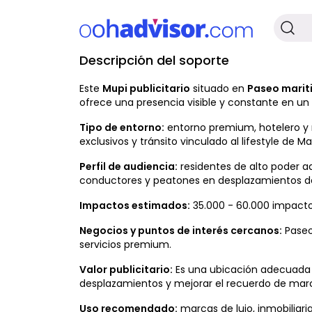
Descripción del soporte
No Disponible
Este
Mupi publicitario
situado en
Paseo marit
ofrece una presencia visible y constante en u
Tipo de entorno:
entorno premium, hotelero y r
exclusivos y tránsito vinculado al lifestyle de Ma
Perfil de audiencia:
residentes de alto poder adq
conductores y peatones en desplazamientos de 
Impactos estimados:
35.000 - 60.000 impacto
Negocios y puntos de interés cercanos:
Paseo 
servicios premium.
Valor publicitario:
Es una ubicación adecuada p
desplazamientos y mejorar el recuerdo de mar
Uso recomendado:
marcas de lujo, inmobiliar