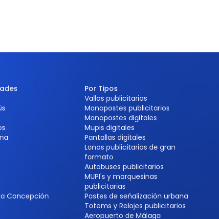
dades
Por Tipos
Vallas publicitarias
ús
Monopostes publicitarios
Monopostes digitales
os
Mupis digitales
na
Pantallas digitales
Lonas publicitarias de gran
formato
Autobuses publicitarios
MUPI's y marquesinas
e
publicitarias
 la Concepción
Postes de señalización urbana
Totems y Relojes publicitarios
Aeropuerto de Málaga