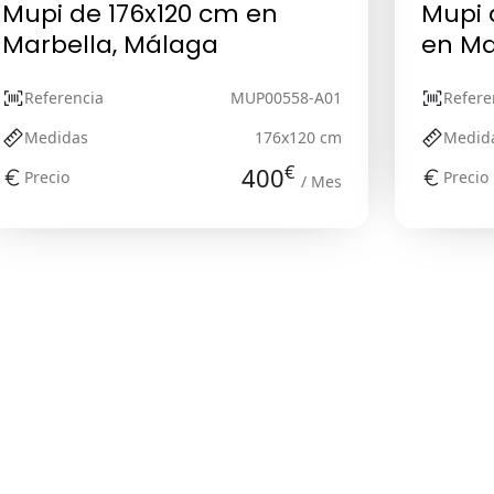
Mupi de 176x120 cm en
Mupi 
Marbella, Málaga
en Ma
Referencia
MUP00558-A01
Refere
Medidas
176x120 cm
Medid
€
400
Precio
Precio
/ Mes