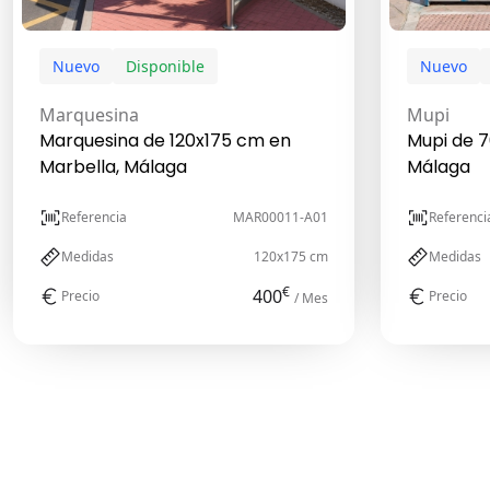
Nuevo
Disponible
Nuevo
Marquesina
Mupi
Marquesina de 120x175 cm en
Mupi de 7
Marbella, Málaga
Málaga
Referencia
MAR00011-A01
Referenci
Medidas
120x175 cm
Medidas
€
400
Precio
Precio
/ Mes