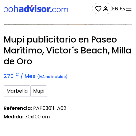
EN
ES
No Disponible
Mupi publicitario en Paseo
Marítimo, Victor´s Beach, Milla
de Oro
€
270
/ Mes
(IVA no incluido)
Marbella
Mupi
Referencia:
PAP03011-A02
Medida:
70x100 cm