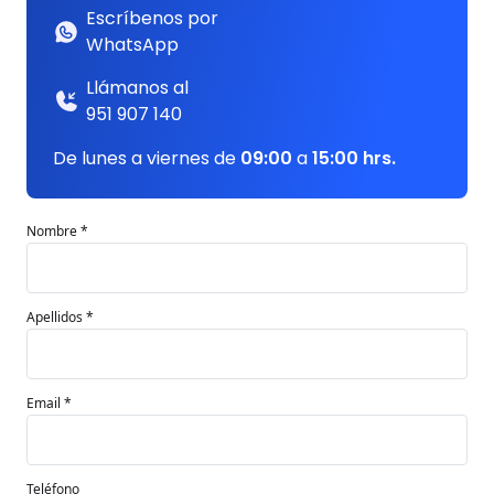
Escríbenos por
WhatsApp
Llámanos al
951 907 140
De lunes a viernes de
09:00
a
15:00 hrs.
Nombre *
Apellidos *
Email *
Teléfono