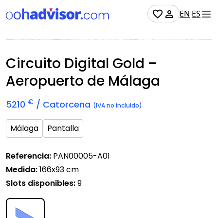
EN
ES
Soporte digital
Disponible
Circuito Digital Gold –
Aeropuerto de Málaga
€
5210
/ Catorcena
(IVA no incluido)
Málaga
Pantalla
Referencia:
PAN00005-A01
Medida:
166x93 cm
Slots disponibles:
9