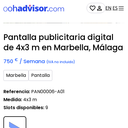
EN
ES
Soporte digital
Disponible
Pantalla publicitaria digital
de
4x3 m
en Marbella, Málaga
€
750
/ Semana
(IVA no incluido)
Marbella
Pantalla
Referencia:
PAN00006-A01
Medida:
4x3 m
Slots disponibles:
9