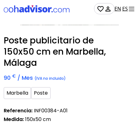
EN
ES
No Disponible
Poste publicitario de
150x50 cm
en Marbella,
Málaga
€
90
/ Mes
(IVA no incluido)
Marbella
Poste
Referencia:
INF00384-A01
Medida:
150x50 cm