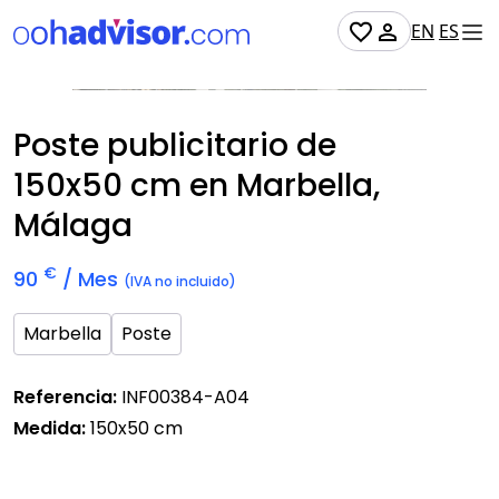
EN
ES
No Disponible
Poste publicitario de
150x50 cm
en Marbella,
Málaga
€
90
/ Mes
(IVA no incluido)
Marbella
Poste
Referencia:
INF00384-A04
Medida:
150x50 cm