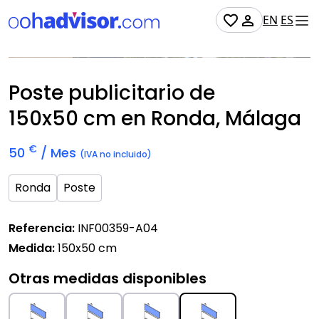
EN
ES
Disponible
Poste publicitario de
150x50 cm
en Ronda, Málaga
€
50
/ Mes
(IVA no incluido)
Ronda
Poste
Referencia:
INF00359-A04
Medida:
150x50 cm
Otras medidas disponibles