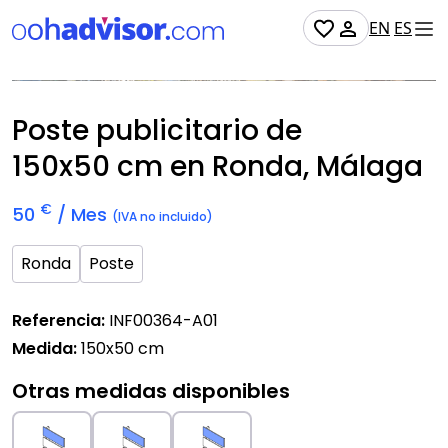
EN
ES
No Disponible
Poste publicitario de
150x50 cm
en Ronda, Málaga
€
50
/ Mes
(IVA no incluido)
Ronda
Poste
Referencia:
INF00364-A01
Medida:
150x50 cm
Otras medidas disponibles