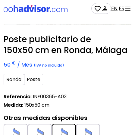
EN
ES
Disponible
Poste publicitario de
150x50 cm
en Ronda, Málaga
€
50
/ Mes
(IVA no incluido)
Ronda
Poste
Referencia:
INF00365-A03
Medida:
150x50 cm
Otras medidas disponibles