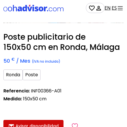
EN
ES
No Disponible
Poste publicitario de
150x50 cm
en Ronda, Málaga
€
50
/ Mes
(IVA no incluido)
Ronda
Poste
Referencia:
INF00366-A01
Medida:
150x50 cm
Avisar disponibilidad