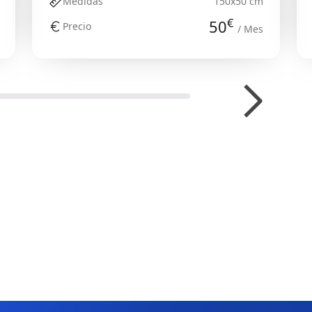
Medidas
150x50 cm
€
50
Precio
/ Mes