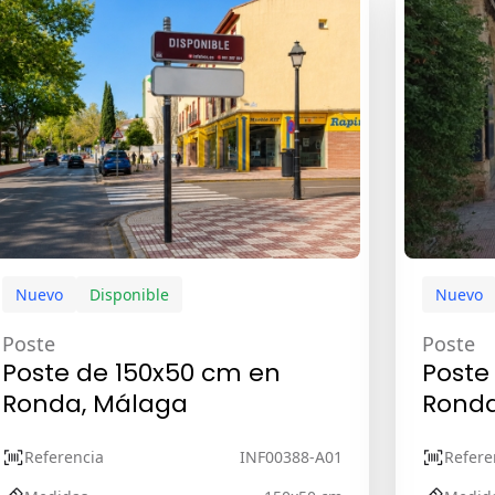
Nuevo
Disponible
Nuevo
Poste
Poste
Poste de 150x50 cm en
Poste
Ronda, Málaga
Ronda
Referencia
INF00388-A01
Refere