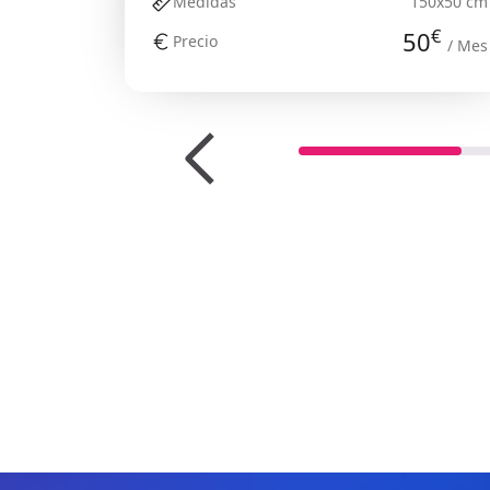
Medidas
150x50 cm
€
50
Precio
/ Mes