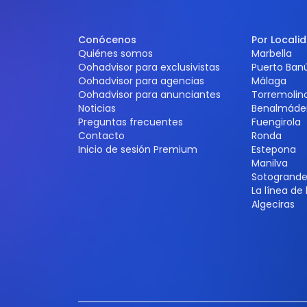
Conócenos
Por Locali
Quiénes somos
Marbella
Oohadvisor para exclusivistas
Puerto Ban
Oohadvisor para agencias
Málaga
Oohadvisor para anunciantes
Torremolin
Noticias
Benalmáde
Preguntas frecuentes
Fuengirola
Contacto
Ronda
Inicio de sesión Premium
Estepona
Manilva
Sotogrand
La línea de
Algeciras