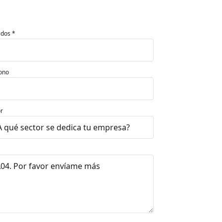
idos *
ono
r