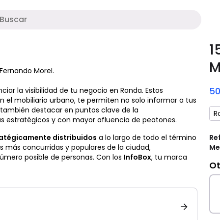
P
1
M
 Fernando Morel.
5
iar la visibilidad de tu negocio en Ronda. Estos
n el mobiliario urbano, te permiten no solo informar a tus
o también destacar en puntos clave de la
R
s estratégicos y con mayor afluencia de peatones.
ratégicamente distribuidos
a lo largo de todo el término
Re
es más concurridas y populares de la ciudad,
Me
úmero posible de personas. Con los
InfoBox
, tu marca
Ot