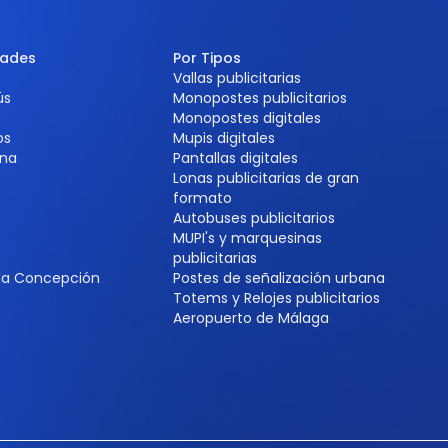
dades
Por Tipos
Vallas publicitarias
ús
Monopostes publicitarios
Monopostes digitales
os
Mupis digitales
na
Pantallas digitales
Lonas publicitarias de gran
formato
Autobuses publicitarios
MUPI's y marquesinas
e
publicitarias
 la Concepción
Postes de señalización urbana
Totems y Relojes publicitarios
Aeropuerto de Málaga