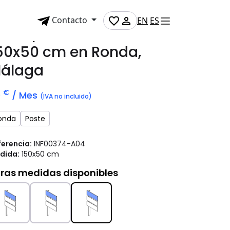
Contacto
EN
ES
oste publicitario de
50x50 cm
en Ronda,
álaga
€
0
/ Mes
(IVA no incluido)
onda
Poste
ferencia:
INF00374-A04
dida:
150x50 cm
ras medidas disponibles