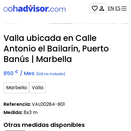
EN
ES
Prox. Disponible
Valla ubicada en Calle
Antonio el Bailarín, Puerto
Banús | Marbella
€
850
/ Mes
(IVA no incluido)
Marbella
Valla
Referencia:
VAL00284-B01
Medida:
8x3 m
Otras medidas disponibles