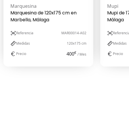
Marquesina
Mupi
Marquesina de 120x175 cm en
Mupi de 1
Marbella, Málaga
Málaga
Referencia
MAR00014-A02
Referenci
Medidas
120x175 cm
Medidas
€
400
Precio
Precio
/ Mes