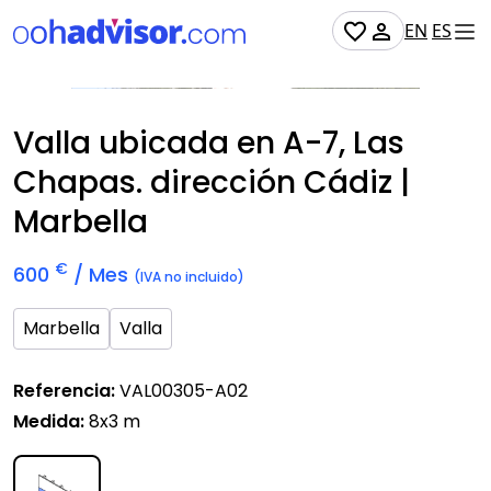
EN
ES
Disponible
Valla ubicada en A-7, Las
Chapas. dirección Cádiz |
Marbella
€
600
/ Mes
(IVA no incluido)
Marbella
Valla
Referencia:
VAL00305-A02
Medida:
8x3 m