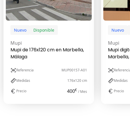
Nuevo
Disponible
Nuevo
Mupi
Mupi
Mupi de 176x120 cm en Marbella,
Mupi digi
Málaga
Marbella,
Referencia
MUP00157-A01
Referenci
Medidas
176x120 cm
Medidas
€
400
Precio
Precio
/ Mes