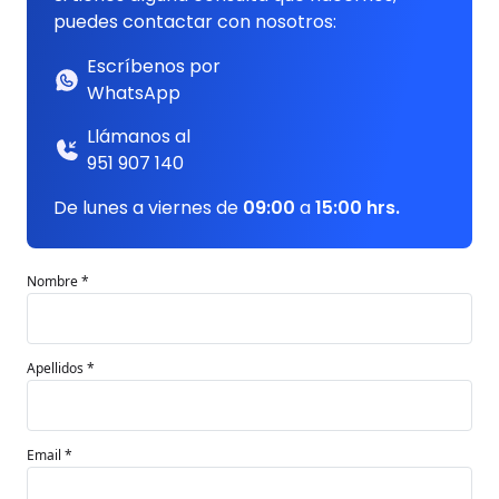
puedes contactar con nosotros:
Escríbenos por
WhatsApp
Llámanos al
951 907 140
De lunes a viernes de
09:00
a
15:00 hrs.
Nombre *
Apellidos *
Email *