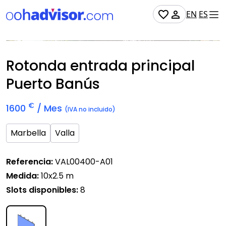
EN
ES
Soporte digital
Disponible
Rotonda entrada principal
Puerto Banús
€
1600
/ Mes
(IVA no incluido)
Marbella
Valla
Referencia:
VAL00400-A01
Medida:
10x2.5 m
Slots disponibles:
8