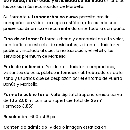
de marca, notoriedad y visibilidad continuada
en una de
las zonas más reconocidas de Marbella.
Su formato
ultrapanorámico curvo
permite emitir
campañas en vídeo o imagen estática, ofreciendo una
presencia dinámica y recurrente durante toda la campaña.
Tipo de entorno:
Entorno urbano y comercial de alto valor,
con tráfico constante de residentes, visitantes, turistas y
público vinculado al ocio, la restauración, el retail y los
servicios premium de Marbella.
Perfil de audiencia:
Residentes, turistas, compradores,
visitantes de ocio, público internacional, trabajadores de la
zona y usuarios que se desplazan por el entorno de Puerto
Banús y Marbella.
Formato publicitario:
Valla digital ultrapanorámica curva
de
10 x 2,50 m
, con una superficie total de
25 m²
.
Formato
3.85:1
.
Resolución:
1600 x 416 px.
Contenido admitido:
Vídeo o imagen estática en