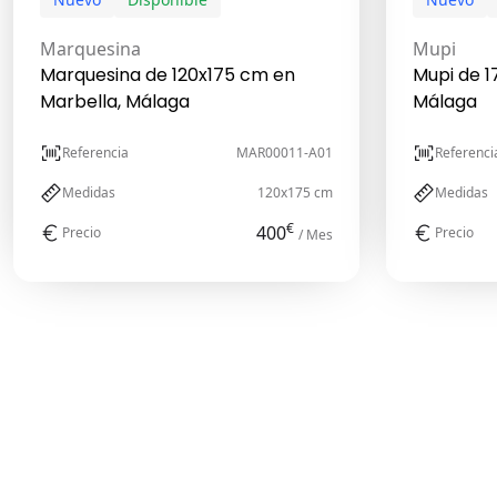
Marquesina
Mupi
Marquesina de 120x175 cm en
Mupi de 1
Marbella, Málaga
Málaga
Referencia
MAR00011-A01
Referenci
Medidas
120x175 cm
Medidas
€
400
Precio
Precio
/ Mes