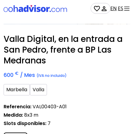
EN
ES
Soporte digital
Disponible
Valla Digital, en la entrada a
San Pedro, frente a BP Las
Medranas
€
600
/ Mes
(IVA no incluido)
Marbella
Valla
Referencia:
VAL00403-A01
Medida:
8x3 m
Slots disponibles:
7